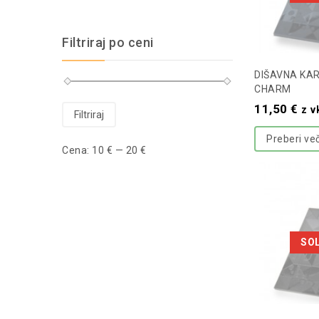
Filtriraj po ceni
DIŠAVNA KA
CHARM
11,50
€
z v
Filtriraj
Preberi ve
Cena:
10 €
—
20 €
SO