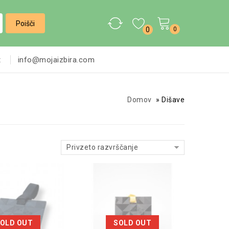
0
0
t
info@mojaizbira.com
Domov
»
Dišave
Privzeto razvrščanje
OLD OUT
SOLD OUT