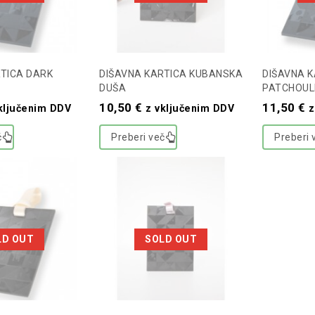
RTICA DARK
DIŠAVNA KARTICA KUBANSKA
DIŠAVNA K
DUŠA
PATCHOUL
10,50
€
11,50
€
ključenim DDV
z vključenim DDV
z
č
Preberi več
Preberi 
LD OUT
SOLD OUT