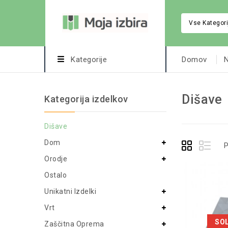
Vse Kategori
Kategorije
Domov
N
Dišave
Kategorija izdelkov
Dišave
Dom
P
Orodje
Ostalo
Unikatni Izdelki
Vrt
SO
Zaščitna Oprema