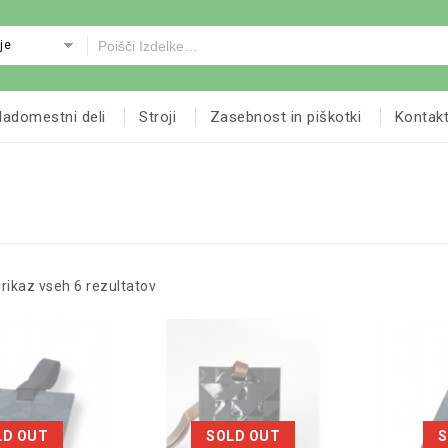
je
adomestni deli
Stroji
Zasebnost in piškotki
Kontak
rikaz vseh 6 rezultatov
LD OUT
SOLD OUT
S