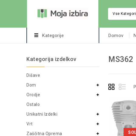
Vse Kategori
Kategorije
Domov
N
MS362
Kategorija izdelkov
Dišave
Dom
P
Orodje
Ostalo
Unikatni Izdelki
Vrt
SO
Zaščitna Oprema