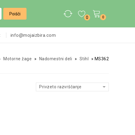
0
0
t
info@mojaizbira.com
»
Motorne žage
»
Nadomestni deli
»
Stihl
»
MS362
Privzeto razvrščanje