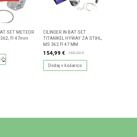
 BAT SET METEOR
CILINDER IN BAT SET
 362, FI 47mm
TITANIKEL HYWAY ZA STIHL,
MS 362 FI 47 MM
154,99
€
160,00
€
č
Dodaj v košarico