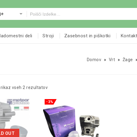
je
adomestni deli
Stroji
Zasebnost in piškotki
Kontak
Domov
»
Vrt
»
Žage
rikaz vseh 2 rezultatov
-3%
LD OUT