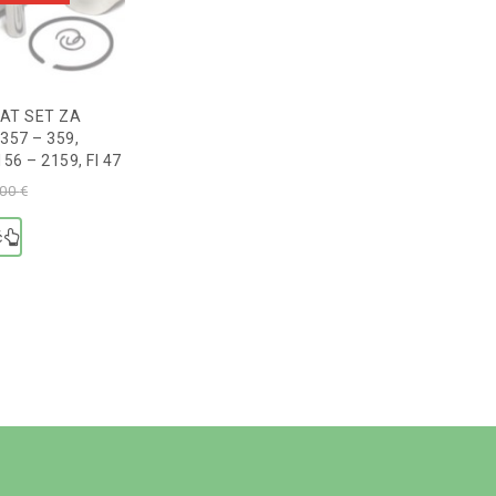
BAT SET ZA
57 – 359,
6 – 2159, FI 47
,00
€
č