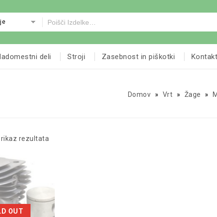
je
adomestni deli
Stroji
Zasebnost in piškotki
Kontak
Domov
»
Vrt
»
Žage
»
M
rikaz rezultata
LD OUT