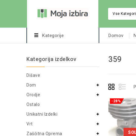
Vse Kategori
Kategorije
Domov
N
359
Kategorija izdelkov
Dišave
Dom
P
Orodje
-28%
Ostalo
Unikatni Izdelki
Vrt
SO
Zaščitna Oprema