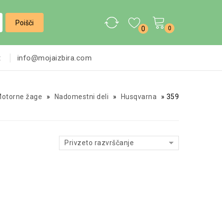
0
0
t
info@mojaizbira.com
otorne žage
»
Nadomestni deli
»
Husqvarna
»
359
Privzeto razvrščanje