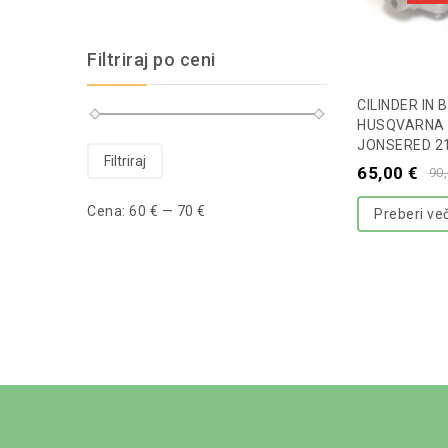
Filtriraj po ceni
CILINDER IN 
HUSQVARNA 3
JONSERED 215
Filtriraj
65,00
€
90
Cena:
60 €
—
70 €
Preberi ve