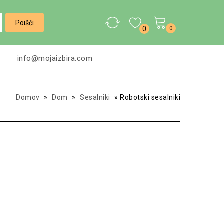
0
0
t
info@mojaizbira.com
Domov
»
Dom
»
Sesalniki
»
Robotski sesalniki