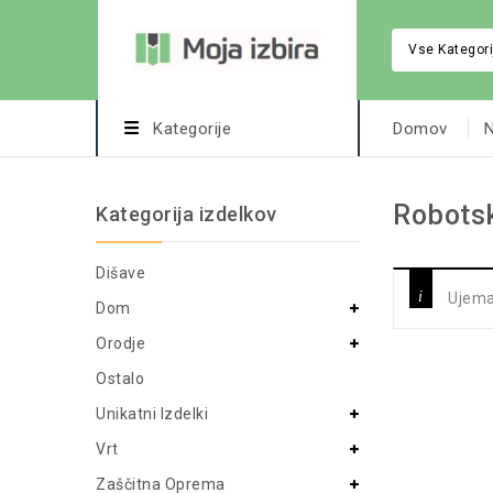
Vse Kategori
Kategorije
Domov
N
Robotsk
Kategorija izdelkov
Dišave
Ujemaj
Dom
Orodje
Ostalo
Unikatni Izdelki
Vrt
Zaščitna Oprema