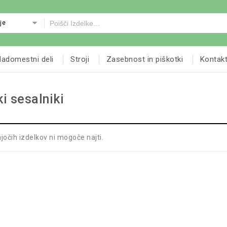
je
adomestni deli
Stroji
Zasebnost in piškotki
Kontak
i sesalniki
očih izdelkov ni mogoče najti.