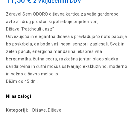
11,50
€
z vključenim DDV
CS2252, CS2253, CS2260
Zdravo!
Sem ODORO dišavna kartica za vašo garderobo,
avto ali drug prostor, ki potrebuje prijeten vonj.
Dišava “Patchouli Jazz”
Osvežujoča in elegantna dišava s prevladujočo noto pačulija
bo poskrbela, da bodo vaši nosni senzorji zaplesali.
Svež in
zelen pačuli, energična mandarina, ekspresivna
bergamotka, čutna cedra, razkošna jantar, blago sladka
sandalovina in čutni mošus ustvarjajo ekskluzivno, moderno
in nežno dišavno melodijo.
Dišim do 45 dni.
Ni na zalogi
Kategoriji:
Dišave
,
Dišave