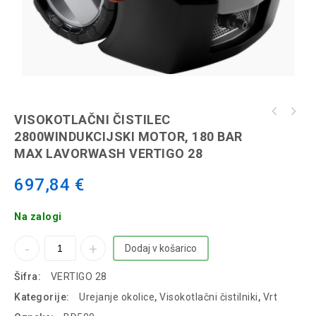
MOKRO SUHI SESALNIK 1000 WFUNKCIJA PIHANJA.
VISOKOTLAČNI ČISTILEC
PNEVMATIČNI STRESALNIK FILTRA LAVORWASH
2800WINDUKCIJSKI MOTOR, 180 BAR
VAC20S
MAX LAVORWASH VERTIGO 28
697,84
€
Na zalogi
Dodaj v košarico
Šifra:
VERTIGO 28
Kategorije:
Urejanje okolice
,
Visokotlačni čistilniki
,
Vrt