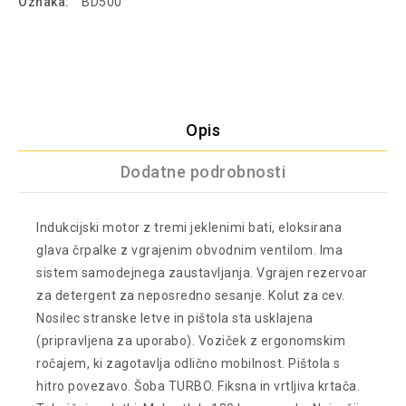
Oznaka:
BD500
Opis
Dodatne podrobnosti
Indukcijski motor z tremi jeklenimi bati, eloksirana
glava črpalke z vgrajenim obvodnim ventilom. Ima
sistem samodejnega zaustavljanja. Vgrajen rezervoar
za detergent za neposredno sesanje. Kolut za cev.
Nosilec stranske letve in pištola sta usklajena
(pripravljena za uporabo). Voziček z ergonomskim
ročajem, ki zagotavlja odlično mobilnost. Pištola s
hitro povezavo. Šoba TURBO. Fiksna in vrtljiva krtača.