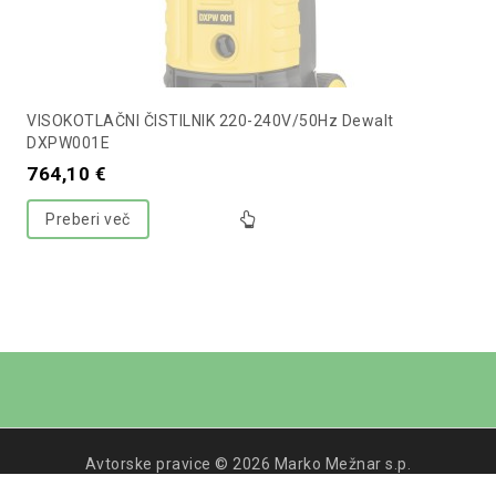
VISOKOTLAČNI ČISTILNIK 220-240V/50Hz Dewalt
DXPW001E
764,10
€
Preberi več
Avtorske pravice © 2026 Marko Mežnar s.p.