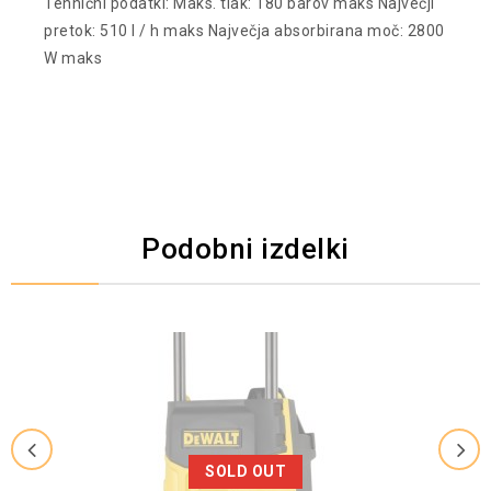
Tehnični podatki: Maks. tlak: 180 barov maks Največji
pretok: 510 l / h maks Največja absorbirana moč: 2800
W maks
Podobni izdelki
SOLD OUT