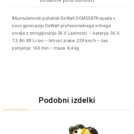
Akumulatorski puhalnik DeWalt DCM5587N spada v
novo generacijo DeWalt profesionalnega vrtnega
orodja z zmogljivostjo 36 V. Lastnosti: – baterija: 36 V,
7,5 Ah XR Li-Ion – hitrost zraka: 229 km/h – čas
polnjenja: 160 min – masa: 8,4 kg
Podobni izdelki