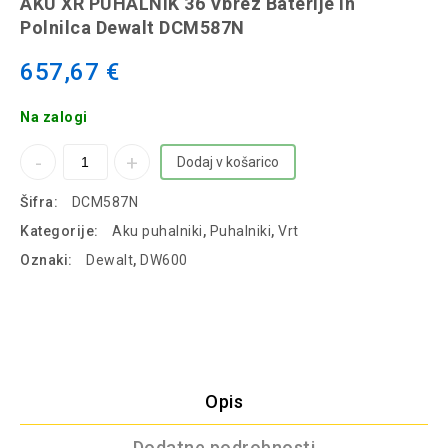
AKU XR PUHALNIK 36 Vbrez Baterije In
Dewalt DCM586N
Polnilca Dewalt DCM587N
657,67
€
Na zalogi
Dodaj v košarico
Šifra:
DCM587N
Kategorije:
Aku puhalniki
,
Puhalniki
,
Vrt
Oznaki:
Dewalt
,
DW600
Opis
Dodatne podrobnosti