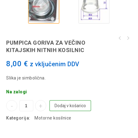
Valjčni ležaj sornika bata za Husqvarna 66
PUMPICA GORIVA ZA VEČINO
266 268
KITAJSKIH NITNIH KOSILNIC
8,00
€
z vključenim DDV
Slika je simbolična.
Na zalogi
Dodaj v košarico
Kategorija:
Motorne kosilnice